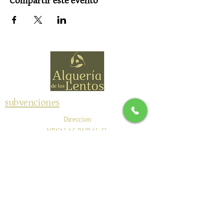
Compartir este evento
subvenciones
Direccion
NIWALAS RURAL SL
Camino de Durcal 4
18657 Nigüelas, España