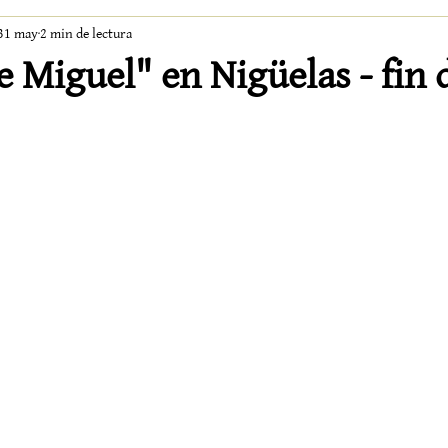
31 may
2 min de lectura
 Miguel" en Nigüelas - fin 