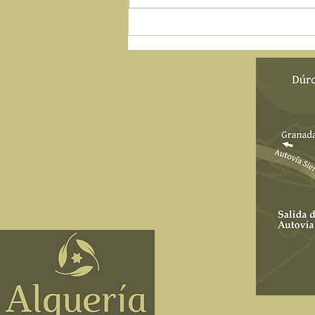
Un fin de semana donde la
música toma Nigüelas
Direccion
NIWALAS RURAL SL
Camino de Durcal 4
18657 Nigüelas, España