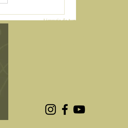
an diferente para las
es de veranos
​Licencia de turismo
N °: CR/GR/00074
Hotel de 2 Estrellas, modalidad Rural,
especialidades
Agroturismo y Casa Molino
info@alqueriadeloslentos.com
T: +34.659.912.961
Política de Cookies
Política de Privacidad