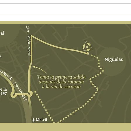
Alqueria de los lentos - Bien de
Un pl
interés Etnologico.
noch