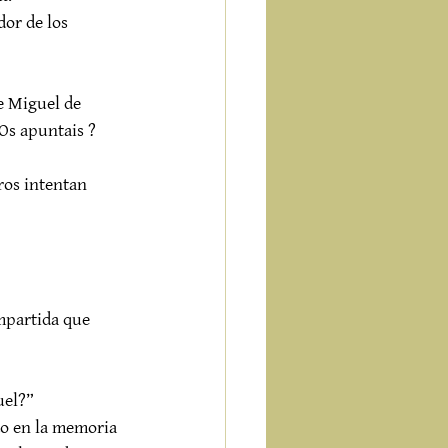
dor de los 
e Miguel de 
Os apuntais ? 
ros intentan 
mpartida que 
uel?”
o en la memoria 