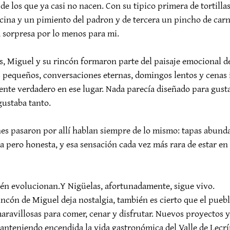
e los que ya casi no nacen. Con su tipico primera de tortillas
ina y un pimiento del padron y de tercera un pincho de carn
 sorpresa por lo menos para mi.
, Miguel y su rincón formaron parte del paisaje emocional del
 pequeños, conversaciones eternas, domingos lentos y cenas 
te verdadero en ese lugar. Nada parecía diseñado para gusta
gustaba tanto.
es pasaron por allí hablan siempre de lo mismo: tapas abunda
a pero honesta, y esa sensación cada vez más rara de estar en 
ién evolucionan.Y Nigüelas, afortunadamente, sigue vivo.
incón de Miguel deja nostalgia, también es cierto que el pueb
ravillosas para comer, cenar y disfrutar. Nuevos proyectos y
nteniendo encendida la vida gastronómica del Valle de Lecrí