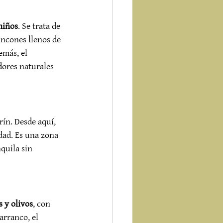
niños
. Se trata de 
incones llenos de 
emás, el 
dores naturales 
crín. Desde aquí, 
dad. Es una zona 
quila sin 
 y olivos
, con 
rranco, el 