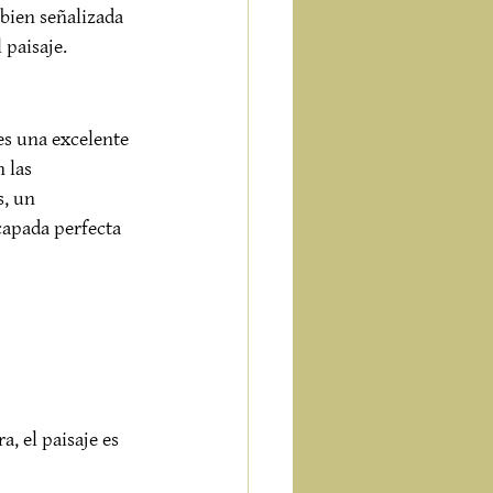
 bien señalizada 
 paisaje.
es una excelente 
n las 
, un 
capada perfecta 
, el paisaje es 