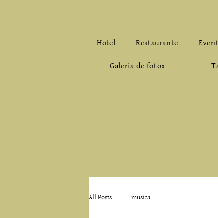
Hotel
Restaurante
Even
Galeria de fotos
T
All Posts
musica