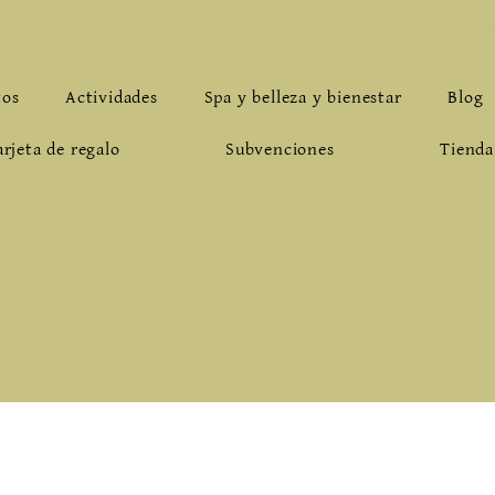
659.912.961
-
inf
tos
Actividades
Spa y belleza y bienestar
Blog
arjeta de regalo
Subvenciones
Tienda