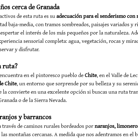
ños cerca de Granada
ctivos de esta ruta es su 
adecuación para el senderismo con 
ltad baja-media, con tramos sombreados, paisajes variados y r
despertar el interés de los más pequeños por la naturaleza. Ad
periencia sensorial completa: agua, vegetación, rocas y mira
servar y disfrutar.
 ruta?
 encuentra en el pintoresco pueblo de 
Chite
, en el Valle de Le
de Chite
, un entorno que sorprende por su belleza y su sereni
e la convierte en una excelente opción si buscas una ruta tran
Granada o de la Sierra Nevada.
ranjos y barrancos
a través de caminos rurales bordeados por 
naranjos, limoneros
a las montañas cercanas. A medida que nos adentramos en el ba