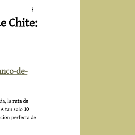
e Chite:
anco-de-
a, la 
ruta de 
A tan solo 
10 
ción perfecta de 