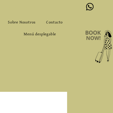
o@alqueriadeloslentos.com
Sobre Nosotros
Contacto
Menú desplegable