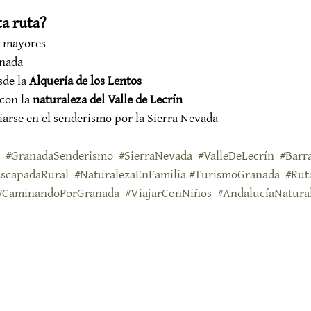
ta ruta?
y mayores
anada
de la 
Alquería de los Lentos
con la 
naturaleza del Valle de Lecrín
ciarse en el senderismo por la Sierra Nevada
#GranadaSenderismo
#SierraNevada
#ValleDeLecrín
#Barr
EscapadaRural
#NaturalezaEnFamilia
#TurismoGranada
#Rut
#CaminandoPorGranada
#ViajarConNiños
#AndalucíaNatura