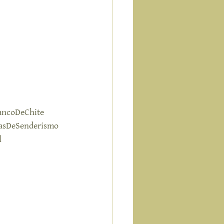
ancoDeChite
asDeSenderismo
l