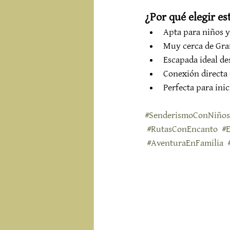
¿Por qué elegir es
Apta para niños 
Muy cerca de Gr
Escapada ideal des
Conexión directa 
Perfecta para ini
#SenderismoConNiños
#RutasConEncanto
#
#AventuraEnFamilia