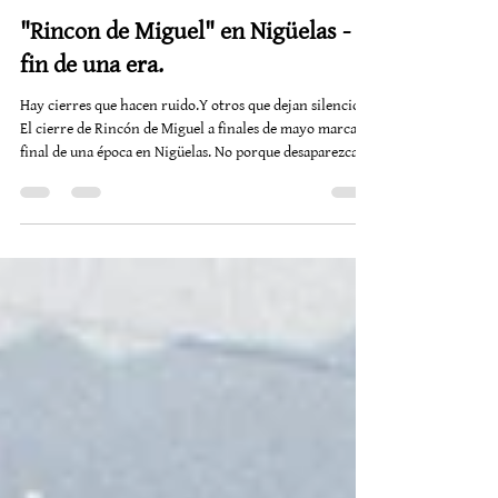
Christoph Van Daele
31 may
2 min de lectura
"Rincon de Miguel" en Nigüelas -
fin de una era.
Hay cierres que hacen ruido.Y otros que dejan silencio.
El cierre de Rincón de Miguel a finales de mayo marca el
final de una época en Nigüelas. No porque desaparezca
solo un bar, sino porque desaparece uno de esos lugares
donde el tiempo parecía quedarse sentado en la terraza
tomando una cerveza fría y una tapa. Un sitio de pueblo,
auténtico, imperfecto y humano, de los que ya casi no
nacen. Con su tipico primera de tortillas con espinacas,
de segundo pan con tocina y un pim