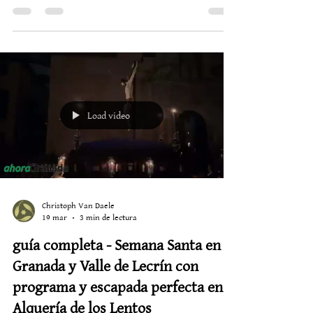
la junta de Andalucia
Niguelas Municipio turistico En el corazón del Valle de
Lecrín, rodeado de acequias antiguas, olivos centenarios
y caminos que aún conservan el ritmo lento de otra
época, Nigüelas sigue dando pasos firmes hacia un
modelo de turismo más consciente, sostenible y
humano. La declaración de Municipio Turístico no es
solo un reconocimiento administrativo. Es, sobre todo,
una declaración de identidad. Una forma de decir que
este pequeño pueblo blanco ha sabido crecer sin perder
su e
Load video
Christoph Van Daele
19 mar
3 min de lectura