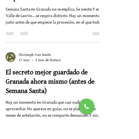
guía completa - Semana Santa en
Granada y Valle de Lecrín con
programa y escapada perfecta en
Alquería de los Lentos
Semana Santa en Granada no se explica. Se siente.Y en el
Valle de Lecrín… se respira distinto. Hay un momento,
justo antes de que empiece la procesión, en el que todo se
detiene. El aire pesa un poco más. Las calles se llenan de
pasos lentos, de miradas profundas, de un silencio que no
es vacío, sino lleno de historia. Si estás pensando en
escapar unos días esta Semana Santa, aquí no vienes solo
a ver. Vienes a vivir. Qué hacer en Semana Santa en
Christoph Van Daele
17 mar
2 min de lectura
Granada y el Valle de Lecrín
El secreto mejor guardado de
Granada ahora mismo (antes de
Semana Santa)