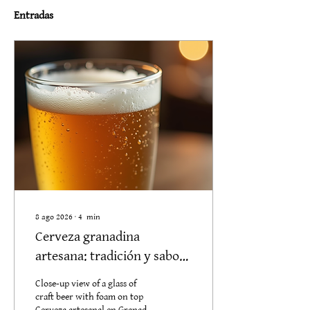
Entradas
8 ago 2026
∙
4
min
Cerveza granadina
artesana: tradición y sabor.
- cerveza Artesanal "Lento
Close-up view of a glass of
Lento"
craft beer with foam on top
Cerveza artesanal en Granada: