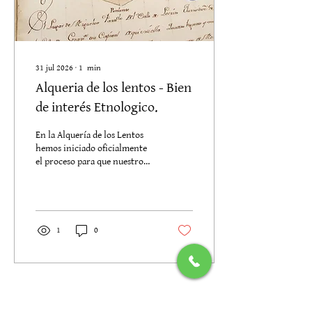
31 jul 2026
∙
1
min
Alqueria de los lentos - Bien
de interés Etnologico.
En la Alquería de los Lentos
hemos iniciado oficialmente
el proceso para que nuestro
antiguo molino de trigo sea
reconocido como Bien de
Interés Etnológico por la
Junta de Andalucía. Un paso
que no solo protege la
1
0
memoria del edificio, sino
también la historia del Valle
de Lecrín y la tradición
hidráulica que durante siglos
dio vida a sus tierras. El
Cargar más
molino, citado en los Libros