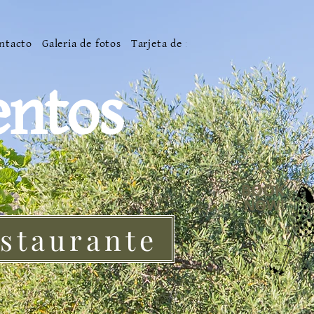
ntacto
Galeria de fotos
Tarjeta de regalo
Subvenciones
T
entos
staurante