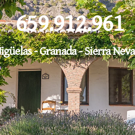
659.912.961
igüelas - Granada - Sierra Nev