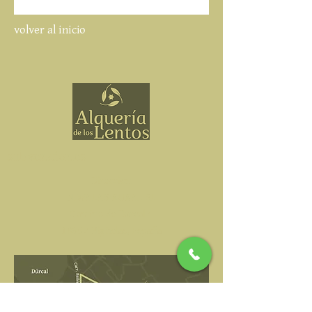
volver al inicio
subvenciones
Direccion
NIWALAS RURAL SL
Camino de Durcal 4
18657 Nigüelas, España