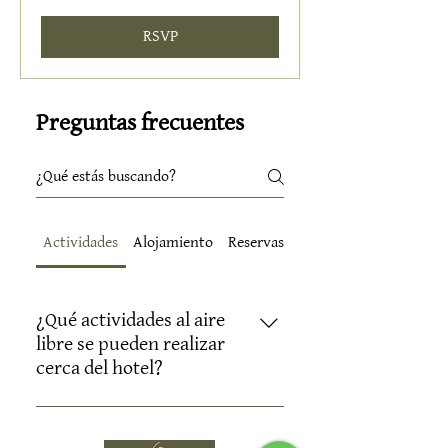
RSVP
Preguntas frecuentes
Actividades
Alojamiento
Reservas
Gastronomía
¿Qué actividades al aire
libre se pueden realizar
cerca del hotel?
Puedes disfrutar de senderismo por
Sierra Nevada, rutas en bicicleta,