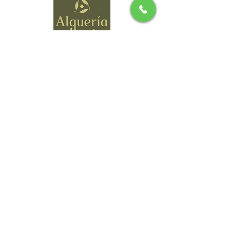
paseos a caballo y visitas a los pueblos
blancos de La Alpujarra, entre otras
actividades.
subvenciones
Direccion
NIWALAS RURAL SL
Camino de Durcal 4
18657 Nigüelas, España