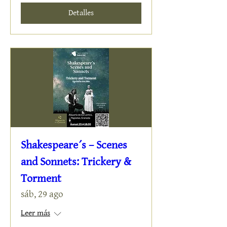
Detalles
Shakespeare´s – Scenes
and Sonnets: Trickery &
Torment
sáb, 29 ago
Leer más