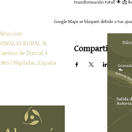
transformación total! 🌟 📩 R
Google Maps se bloqueó debido a tus ajust
Direccion
NIWALAS RURAL SL
Compartir este 
Camino de Durcal 4
18657 Nigüelas, España