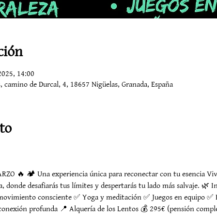
ción
2025, 14:00
os, camino de Durcal, 4, 18657 Nigüelas, Granada, España
to
ZO 🔥 🏕️ Una experiencia única para reconectar con tu esencia Viv
, donde desafiarás tus límites y despertarás tu lado más salvaje. 🌿 I
ovimiento consciente ✅ Yoga y meditación ✅ Juegos en equipo ✅ Ba
onexión profunda 📍 Alquería de los Lentos 💰 295€ (pensión comple