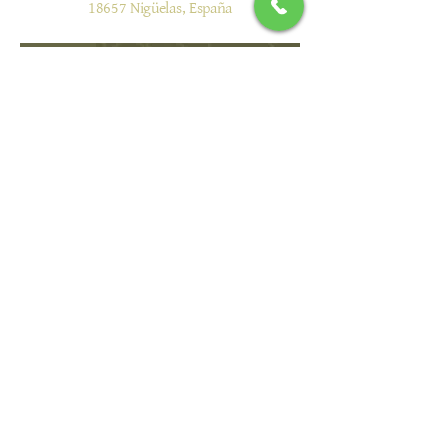
18657 Nigüelas, España
​Licencia de turismo
N °: CR/GR/00074
Hotel de 2 Estrellas, modalidad Rural,
especialidades
Agroturismo y Casa Molino
info@alqueriadeloslentos.com
T:
+34.659.912.961