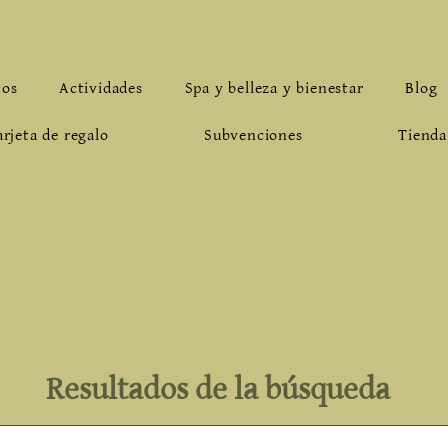
659.912.961
-
inf
tos
Actividades
Spa y belleza y bienestar
Blog
arjeta de regalo
Subvenciones
Tienda
Resultados de la búsqueda