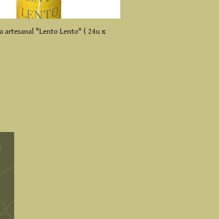
za artesanal "Lento Lento" ( 24u x
​Licencia de turismo
N °: CR/GR/00074
Hotel de 2 Estrellas, modalidad Rural,
especialidades
Agroturismo y Casa Molino
info@alqueriadeloslentos.com
T: +34.659.912.961