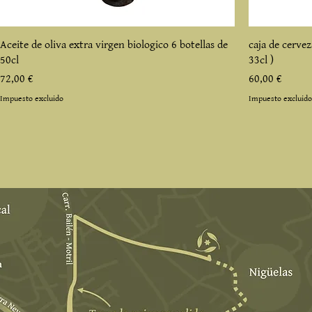
Aceite de oliva extra virgen biologico 6 botellas de
caja de cerve
50cl
33cl )
Precio
Precio
72,00 €
60,00 €
Impuesto excluido
Impuesto excluido