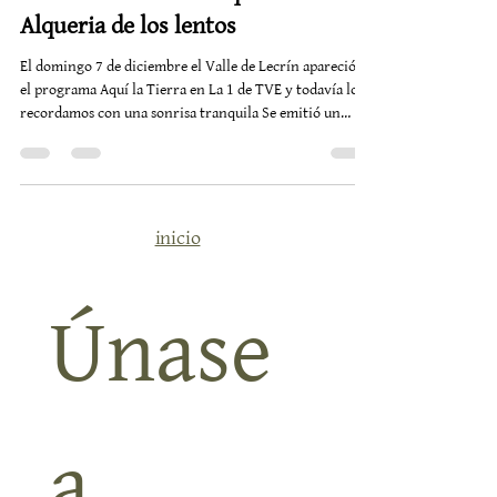
Salimos en la tele - Aqui la Tierra -
Alqueria de los lentos
El domingo 7 de diciembre el Valle de Lecrín apareció en
el programa Aquí la Tierra en La 1 de TVE y todavía lo
recordamos con una sonrisa tranquila Se emitió un
reportaje especial sobre las jornadas gastronómicas La
Huella Andalusí mostrando a toda España la riqueza de
nuestros productos la cocina de raíz y la belleza serena
de este valle que sabe a historia y a tiempo bien vivido
Queremos contarlo con honestidad. En la emisión no se
inicio
menciona de forma explícita ni Nigüelas
Únase 