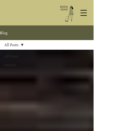
Blog
All Posts
All Posts
musica