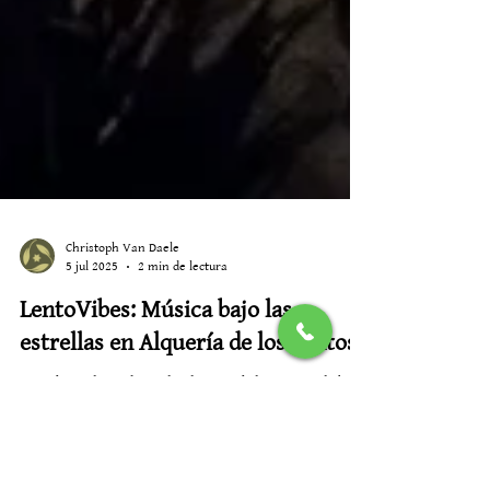
Christoph Van Daele
5 jul 2025
2 min de lectura
LentoVibes: Música bajo las
estrellas en Alquería de los Lentos
Cuando cae la noche en la Alquería de los Lentos, la brisa
acaricia los olivos y las estrellas comienzan a parpadear
sobre Nigüelas. En...