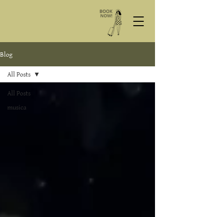
Blog
All Posts
All Posts
musica