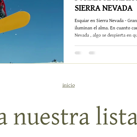
SIERRA NEVADA
Esquiar en Sierra Nevada - Gra
iluminan el alma. En cuanto cae
Nevada , algo se despierta en quienes buscan aventura, silencio
y esa gloriosa mezcla de luz y 
pueden ofrecer. Pero esquiar no 
deslizarse cuesta abajo. Es la hi
despiertas, cómo regresas y qué
piernas cansadas y las mejillas 
inicio
 nuestra lista