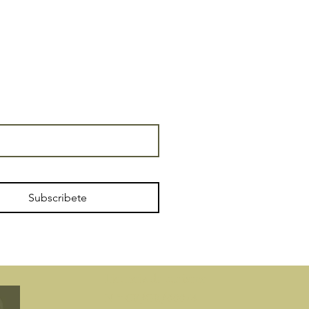
Subscribete
​Licencia de turismo
N °: CR/GR/00074