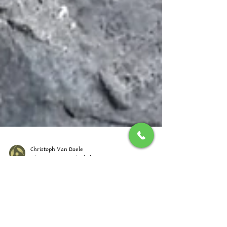
Christoph Van Daele
6 jun 2025
2 min de lectura
Nigüelas vertical: escalada, boulder
y cuevas bajo el cielo de Sierra