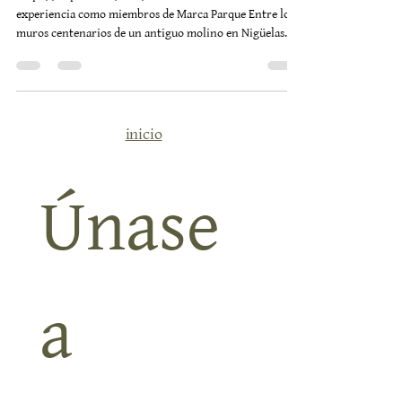
https://expoaire.es/info/ Presentando nuestra
experiencia como miembros de Marca Parque Entre los
muros centenarios de un antiguo molino en Nigüelas
nació hace unos años un proyecto que decidió caminar
al ritmo de la tierra. Y ese latido —lento, consciente,
profundamente humano— es el que llevaremos a Expo
Aire 2025 , donde tendremos el honor de presentar
Alquería de los Lentos como ejemplo vivo de turismo
inicio
sostenible dentro del territorio de Sierra Nevada .
Acudimos como mie
Únase 
a 