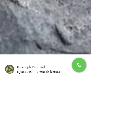
Christoph Van Daele
6 jun 2025
2 min de lectura
Nigüelas vertical: escalada, boulder
y cuevas bajo el cielo de Sierra
Nevada
¿Sabías que Nigüelas, este pequeño rincón del Valle de