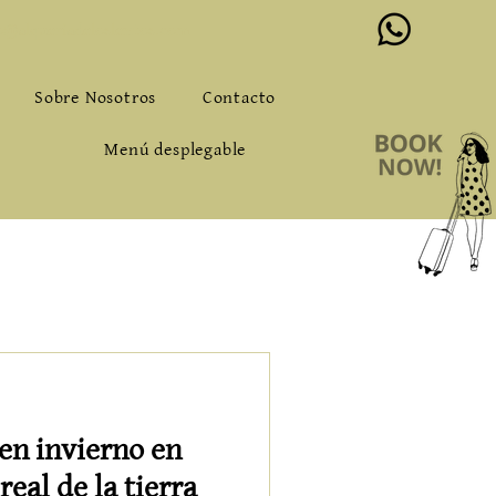
o@alqueriadeloslentos.com
Sobre Nosotros
Contacto
Menú desplegable
en invierno en
real de la tierra