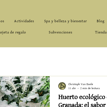
659.912.961
-
inf
tos
Actividades
Spa y belleza y bienestar
Blog
arjeta de regalo
Subvenciones
Tienda
Christoph Van Daele
11 abr
2 min de lectura
Huerto ecológico 
Granada: el sabor 