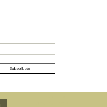
Subscribete
​Licencia de turismo
N °: CR/GR/00074