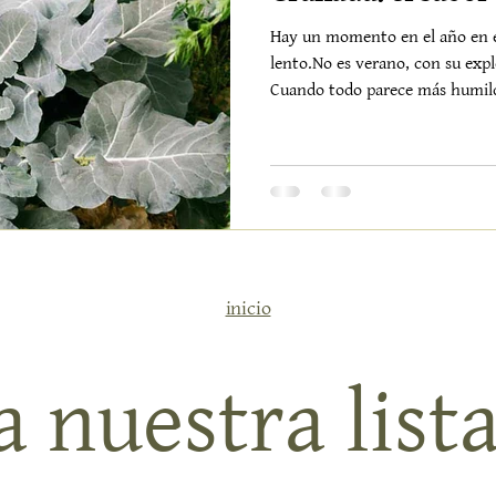
Hay un momento en el año en el
lento.No es verano, con su explosión arrogante. Es ahora.
Cuando todo parece más humil
nuestro vivero, la vida no hac
TAMBIÉN TIENE SABOR Mientra
campo duerme, aquí sucede justo lo cont
en silencio. Y nos regala una d
año. Brócoli fuerte, verde, casi escultórico Puerros elegantes,
creci
inicio
 nuestra lista