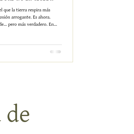
 que la tierra respira más
de… pero más verdadero. En
e ruido. Crece. EL INVIERNO
s muchos piensan que el
rario.La tierra trabaja
e las estaciones más honestas del
 de 