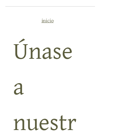
que aún no se ha llenado de gente, ocurre algo
especial.El aire es suave, la luz es limpia, y todo parece
estar a punto de empezar. Y tú puedes llegar antes que los
inicio
demás. Esquiar por la mañana, respirar el sur por la t
Únase 
a 
nuestr