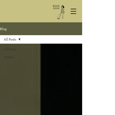
Blog
All Posts
All Posts
musica