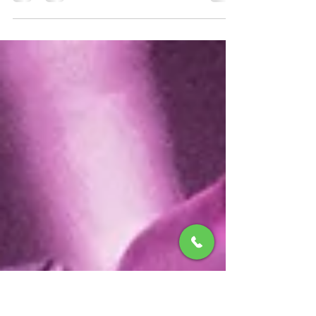
Hay un momento del día en que todo se vuelve más
suave.La luz baja, el aire cambia, y el tiempo —por fin—
deja de empujar. En Alquería de los Lentos queremos
capturar justo ese instante.Y darle un ritmo. Por eso
nacen nuestros jueves de atardecer: sesiones con DJ en el
jardín, donde la música se desliza entre el deep house y
los sonidos tipo Café del Mar, acompañando —sin invadir
— el caer del sol. Frente a la biblioteca, sobre el césped,
las sillas blancas se convierten en pe