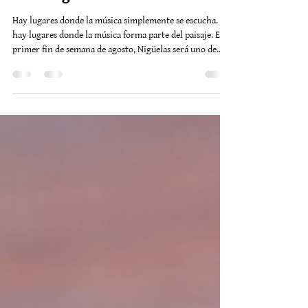
Un fin de semana donde la música
toma Nigüelas
Hay lugares donde la música simplemente se escucha. Y
hay lugares donde la música forma parte del paisaje. Este
primer fin de semana de agosto, Nigüelas será uno de
esos lugares. Durante dos noches consecutivas, el pueblo
ofrecerá una propuesta cultural excepcional que une la
música clásica de un festival internacional con el
ambiente íntimo y relajado de las cenas al aire libre en
Alquería de los Lentos. El XXII FIAPMSE abre las noches
de verano El prestigioso XXII FIAPMSE F