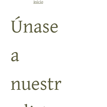
sentarse bajo una higuera y dejar pasar la tarde sin
prisas. El próximo 6 de junio celebramos la edición
número 43 de nuestro mercadillo artesanal en Alquería
de los Lentos, en pleno corazón del Valle de Lecrín, a
inicio
solo 30 minutos de Granada. Entrada libreDe 10:00 h
Únase 
a 
nuestr