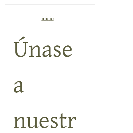
justo lo contrario. Un lugar donde respirar. Donde
escuchar música entre olivos. Donde comer despacio,
sentarse bajo una higuera y dejar pasar la tarde sin
prisas. El próximo 6 de junio celebramos la edición
número 43 de nuestro mercadillo artesanal en Alquería
de los Lentos, en pleno corazón del Valle de Lecrín, a
inicio
solo 30 minutos de Granada. Entrada libreDe 10:00 h
Únase 
a 