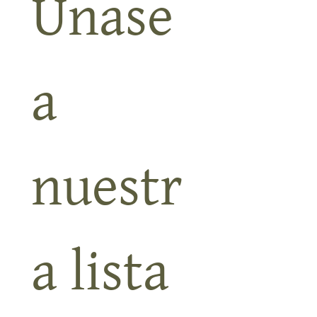
su e
Únase 
a 
nuestr
a lista 