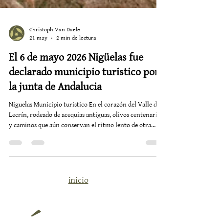
Christoph Van Daele
21 may
2 min de lectura
El 6 de mayo 2026 Nigüelas fue
declarado municipio turistico por
la junta de Andalucia
Niguelas Municipio turistico En el corazón del Valle de
Lecrín, rodeado de acequias antiguas, olivos centenarios
y caminos que aún conservan el ritmo lento de otra
época, Nigüelas sigue dando pasos firmes hacia un
modelo de turismo más consciente, sostenible y
humano. La declaración de Municipio Turístico no es
solo un reconocimiento administrativo. Es, sobre todo,
una declaración de identidad. Una forma de decir que
inicio
este pequeño pueblo blanco ha sabido crecer sin perder