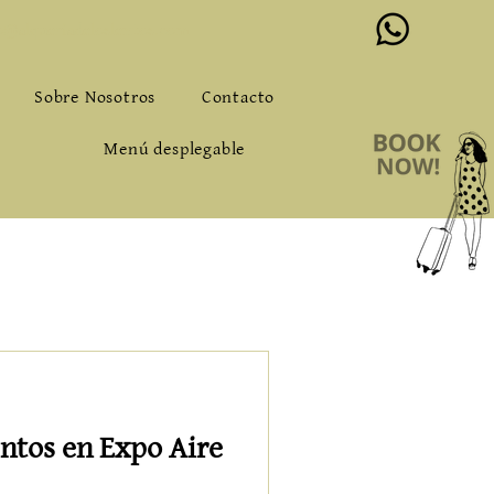
o@alqueriadeloslentos.com
Sobre Nosotros
Contacto
Menú desplegable
entos en Expo Aire