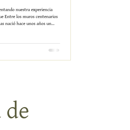
entando nuestra experiencia
e Entre los muros centenarios
las nació hace unos años un
ritmo de la tierra. Y ese latido
mente humano— es el que
 donde tendremos el honor de
smo
o de Sierra Nevada . Acudimos
 de 