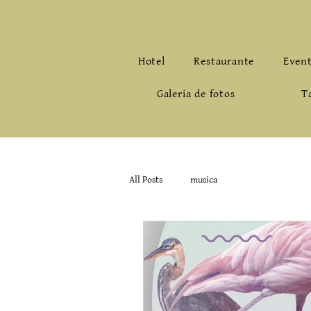
Hotel
Restaurante
Even
Galeria de fotos
T
All Posts
musica