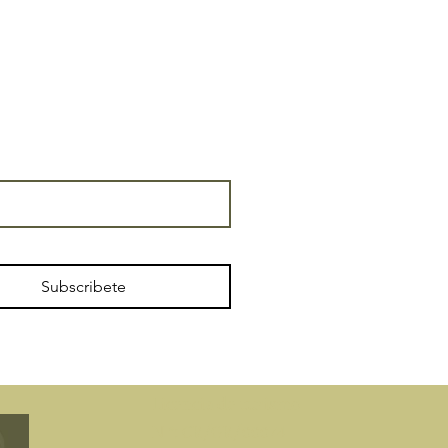
Subscribete
​Licencia de turismo
N °: CR/GR/00074