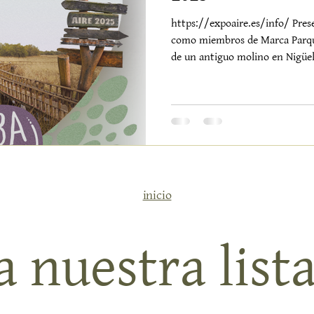
https://expoaire.es/info/ Pres
como miembros de Marca Parqu
de un antiguo molino en Nigüe
proyecto que decidió caminar al 
—lento, consciente, profunda
llevaremos a Expo Aire 2025 ,
presentar Alquería de los Lentos como ejemplo vivo de turi
sostenible dentro del territori
como mie
inicio
 nuestra lista