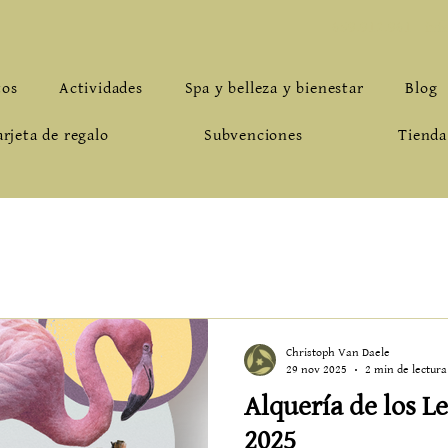
659.912.961
-
inf
tos
Actividades
Spa y belleza y bienestar
Blog
arjeta de regalo
Subvenciones
Tienda
Christoph Van Daele
29 nov 2025
2 min de lectura
Alquería de los L
2025