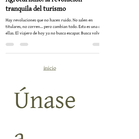
tranquila del turismo
Hay revoluciones que no hacen ruido. No salen en
titulares, no corren… pero cambian todo. Esta es una de
ellas. El viajero de hoy ya no busca escapar. Busca volver
a la tierra, a lo simple, a lo que tiene sentido. Y así, casi
sin darnos cuenta, el turismo ha empezado a
transformarse. Menos ciudad, menos prisa, menos
artificio. Más verdad. Volver a lo esencial En Alquería de
los Lentos , no nos adaptamos a esta tendencia.La
inicio
llevamos cultivando desde el principio. Somos u
Únase 
a 