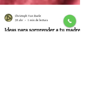
Christoph Van Daele
20 abr
1 min de lectura
Ideas para sorprender a tu madre
cerca de Granada 3 de mayo
Hay regalos que se olvidan… y otros que se quedan
dentro. El 3 de mayo no pide grandes gestos, solo uno
acertado: regalar tiempo, calma y un lugar donde todo
vaya un poco más despacio. Cerca de Granada, en el
corazón del Valle de Lecrín, Alquería de los Lentos se
convierte en ese escenario donde sorprender a una
madre tiene sentido. No por exceso, sino por intención.
Algunas ideas que realmente funcionan: Bono de masaje
inicio
Un momento para soltar, cerrar los ojos y dejar que algu