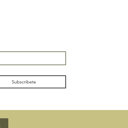
Subscribete
​Licencia de turismo
N °: CR/GR/00074