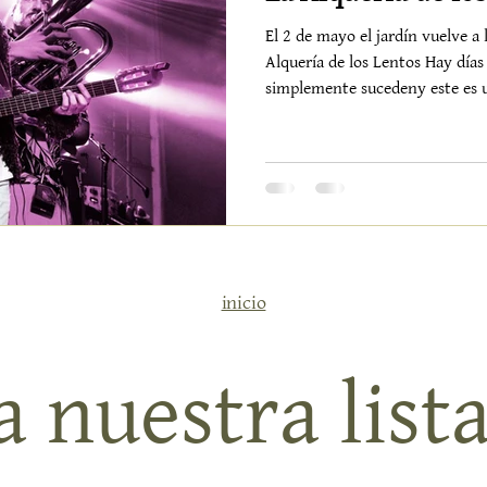
El 2 de mayo el jardín vuelve a 
Alquería de los Lentos Hay días
simplemente sucedeny este es u
mayola Alquería se llena de nu
creande historias que se cruzand
y fácil de sentir Desde la maña
pequeño universomás de cuaren
belleza en forma de cerámica, te
objetos con
inicio
 nuestra lista