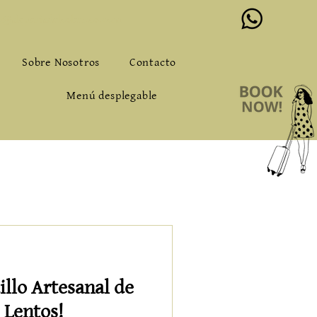
o@alqueriadeloslentos.com
Sobre Nosotros
Contacto
Menú desplegable
llo Artesanal de
 Lentos!