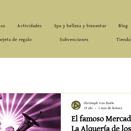
659.912.961
-
inf
tos
Actividades
Spa y belleza y bienestar
Blog
arjeta de regalo
Subvenciones
Tienda
Christoph Van Daele
19 abr
1 min de lectura
El famoso Mercadi
La Alquería de los