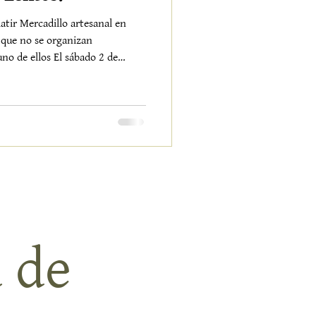
latir Mercadillo artesanal en
 que no se organizan
no de ellos El sábado 2 de
evo de vidade manos que
e esa energía difícil de explicar
nael jardín se transforma en un
ta artesanos desplegando
jidos, ilustraciones, joyas,
 de 