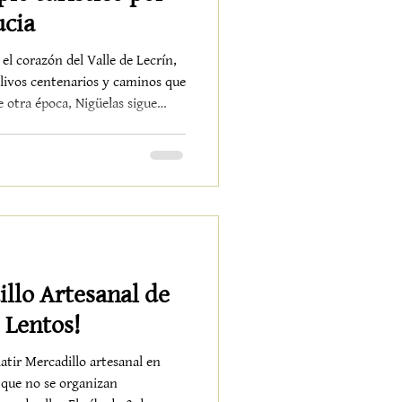
ucia
el corazón del Valle de Lecrín,
olivos centenarios y caminos que
 otra época, Nigüelas sigue
odelo de turismo más
o. La declaración de Municipio
imiento administrativo. Es,
 identidad. Una forma de decir
 ha sabido crecer sin perder su
llo Artesanal de
 Lentos!
latir Mercadillo artesanal en
 que no se organizan