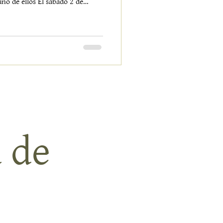
no de ellos El sábado 2 de
evo de vidade manos que
e esa energía difícil de explicar
nael jardín se transforma en un
ta artesanos desplegando
jidos, ilustraciones, joyas,
 de 