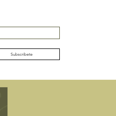
Subscribete
​Licencia de turismo
N °: CR/GR/00074
Hotel de 2 Estrellas, modalidad Rural,
especialidades
Agroturismo y Casa Molino