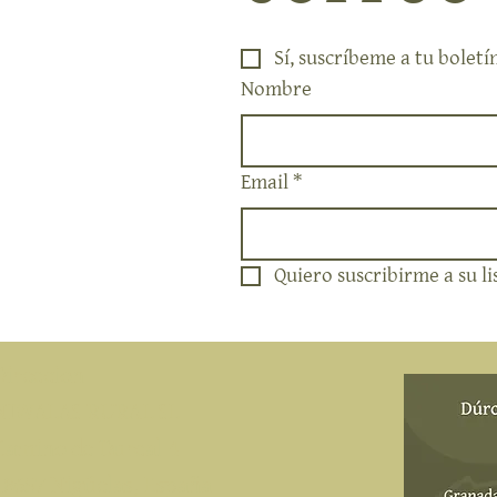
Sí, suscríbeme a tu boletí
Nombre
Email
*
Quiero suscribirme a su li
Direccion
NIWALAS RURAL SL
Camino de Durcal 4
18657 Nigüelas, España