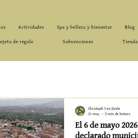
659.912.961
-
inf
tos
Actividades
Spa y belleza y bienestar
Blog
arjeta de regalo
Subvenciones
Tienda
Christoph Van Daele
21 may
2 min de lectura
El 6 de mayo 2026
declarado municip