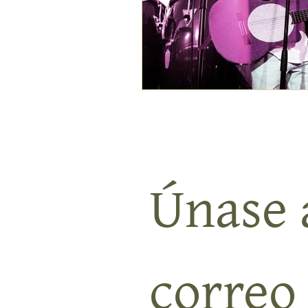
Únase a
correo