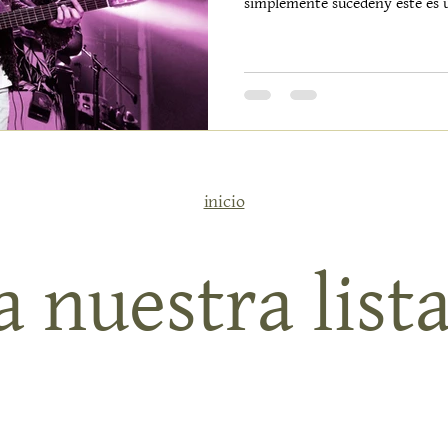
simplemente sucedeny este es u
mayola Alquería se llena de nu
creande historias que se cruzand
y fácil de sentir Desde la maña
pequeño universomás de cuaren
belleza en forma de cerámica, te
objetos con
inicio
 nuestra lista