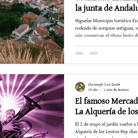
la junta de Andal
Niguelas Municipio turistico En 
rodeado de acequias antiguas, 
aún conservan el ritmo lento de
dando pasos firmes hacia un m
consciente, sostenible y human
Turístico no es solo un reconoc
sobre todo, una declaración de
que este pequeño pueblo blanco
e
Christoph Van Daele
19 abr
1 min de lectura
El famoso Mercadi
La Alquería de los
El 2 de mayo el jardín vuelve a 
Alquería de los Lentos Hay días