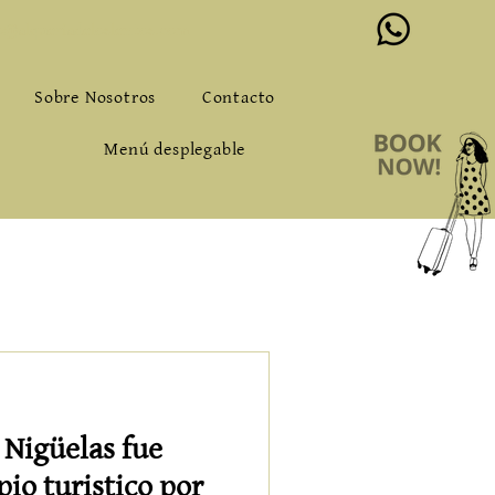
o@alqueriadeloslentos.com
Sobre Nosotros
Contacto
Menú desplegable
 Nigüelas fue
io turistico por