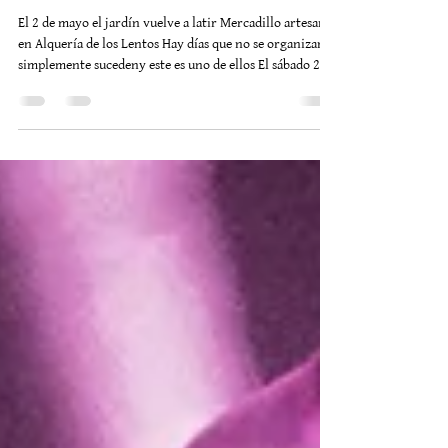
El famoso Mercadillo Artesanal de
La Alquería de los Lentos!
El 2 de mayo el jardín vuelve a latir Mercadillo artesanal
en Alquería de los Lentos Hay días que no se organizan
simplemente sucedeny este es uno de ellos El sábado 2 de
mayola Alquería se llena de nuevo de vidade manos que
creande historias que se cruzande esa energía difícil de
explicar y fácil de sentir Desde la mañanael jardín se
transforma en un pequeño universomás de cuarenta
artesanos desplegando belleza en forma de cerámica,
tejidos, ilustraciones, joyas, objetos con