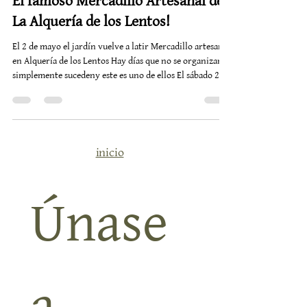
19 abr
1 min de lectura
El famoso Mercadillo Artesanal de
La Alquería de los Lentos!
El 2 de mayo el jardín vuelve a latir Mercadillo artesanal
en Alquería de los Lentos Hay días que no se organizan
simplemente sucedeny este es uno de ellos El sábado 2 de
mayola Alquería se llena de nuevo de vidade manos que
creande historias que se cruzande esa energía difícil de
explicar y fácil de sentir Desde la mañanael jardín se
transforma en un pequeño universomás de cuarenta
artesanos desplegando belleza en forma de cerámica,
inicio
tejidos, ilustraciones, joyas, objetos con
Únase 