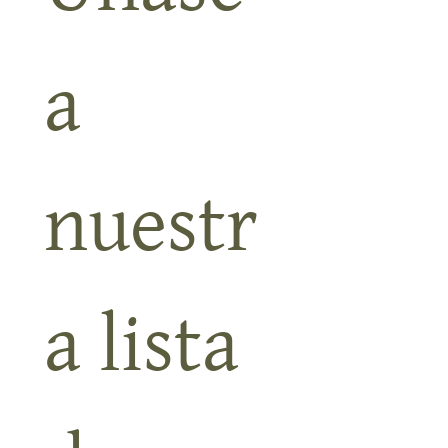
Únase 
a 
nuestr
a lista 