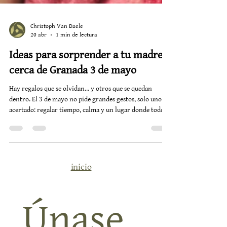
Christoph Van Daele
20 abr
1 min de lectura
Ideas para sorprender a tu madre
cerca de Granada 3 de mayo
Hay regalos que se olvidan… y otros que se quedan
dentro. El 3 de mayo no pide grandes gestos, solo uno
acertado: regalar tiempo, calma y un lugar donde todo
vaya un poco más despacio. Cerca de Granada, en el
corazón del Valle de Lecrín, Alquería de los Lentos se
convierte en ese escenario donde sorprender a una
madre tiene sentido. No por exceso, sino por intención.
Algunas ideas que realmente funcionan: Bono de masaje
inicio
Un momento para soltar, cerrar los ojos y dejar que algu