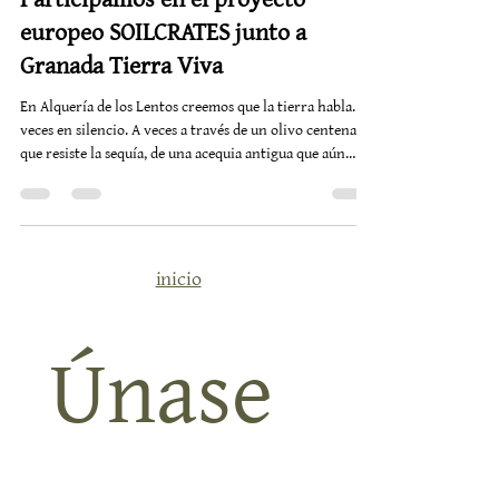
31 may
2 min de lectura
Participamos en el proyecto
europeo SOILCRATES junto a
Granada Tierra Viva
En Alquería de los Lentos creemos que la tierra habla. A
veces en silencio. A veces a través de un olivo centenario
que resiste la sequía, de una acequia antigua que aún
susurra agua, o de un suelo cansado que pide volver a
respirar. Por eso estamos muy felices de formar parte del
proyecto europeo SOILCRATES dentro de la iniciativa
Granada Tierra Viva Living Lab. Este proyecto reúne
agricultores, investigadores, universidades y pequeñas
inicio
iniciativas rurales que quieren explora
Únase 