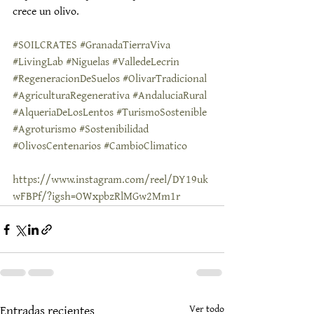
crece un olivo.
#SOILCRATES
#GranadaTierraViva
#LivingLab
#Niguelas
#ValledeLecrin
#RegeneracionDeSuelos
#OlivarTradicional
#AgriculturaRegenerativa
#AndaluciaRural
#AlqueriaDeLosLentos
#TurismoSostenible
#Agroturismo
#Sostenibilidad
#OlivosCentenarios
#CambioClimatico
https://www.instagram.com/reel/DY19uk
wFBPf/?igsh=OWxpbzRlMGw2Mm1r
Ver todo
Entradas recientes