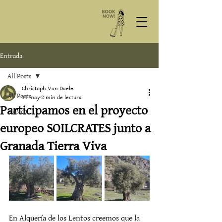
Entrada
All Posts
Christoph Van Daele
All Posts
31 may
2 min de lectura
Participamos en el proyecto
musica
europeo SOILCRATES junto a
Granada Tierra Viva
En Alquería de los Lentos creemos que la 