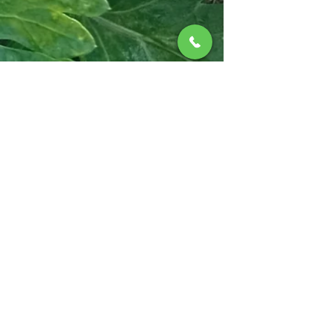
Christoph Van Daele
5 ene
2 min de lectura
Vivero de invierno: donde la tierra
aún canta
Cuando el valle baja el ritmo y el aire se vuelve más
nítido, nuestro vivero entra en una estación diferente.
No es un tiempo de silencio. Es un tiempo de susurros. La
naturaleza habla más bajito, pero sigue trabajando con
la paciencia de quien sabe que todo tiene su momento. El