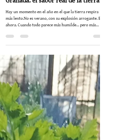
Huerto ecológico en invierno en
Granada: el sabor real de la tierra
Hay un momento en el año en el que la tierra respira
más lento.No es verano, con su explosión arrogante. Es
ahora. Cuando todo parece más humilde… pero más
verdadero. En nuestro vivero, la vida no hace ruido.
Crece. EL INVIERNO TAMBIÉN TIENE SABOR Mientras
muchos piensan que el campo duerme, aquí sucede justo
lo contrario.La tierra trabaja en silencio. Y nos regala
una de las estaciones más honestas del año. Brócoli
fuerte, verde, casi escultórico Puerros elegantes, creci