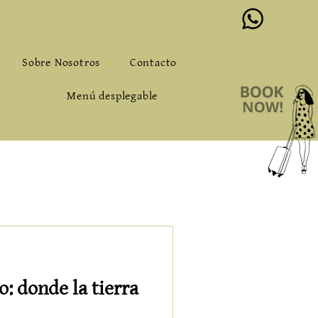
o@alqueriadeloslentos.com
Sobre Nosotros
Contacto
Menú desplegable
o: donde la tierra