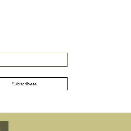
Subscribete
​Licencia de turismo
N °: CR/GR/00074