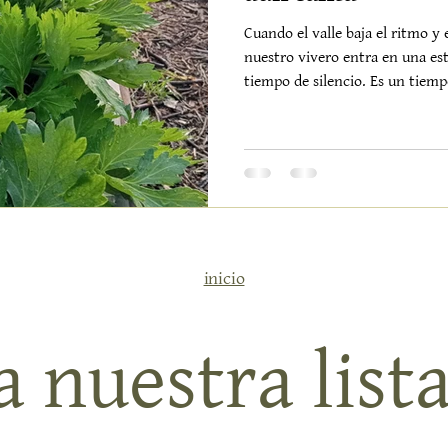
Cuando el valle baja el ritmo y 
nuestro vivero entra en una est
tiempo de silencio. Es un tiemp
habla más bajito, pero sigue tr
quien sabe que todo tiene su m
escasez. Es delicadeza.Y nuestr
mejor prueba. En los bancales, 
profundos. Las coles rizadas pa
creadas p
inicio
 nuestra lista