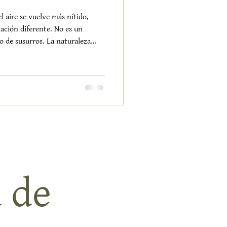
el aire se vuelve más nítido,
ación diferente. No es un
o de susurros. La naturaleza
abajando con la paciencia de
omento. El invierno no es
as verduras de invierno son la
los verdes se vuelven más
recen pequeñas esculturas
 de 