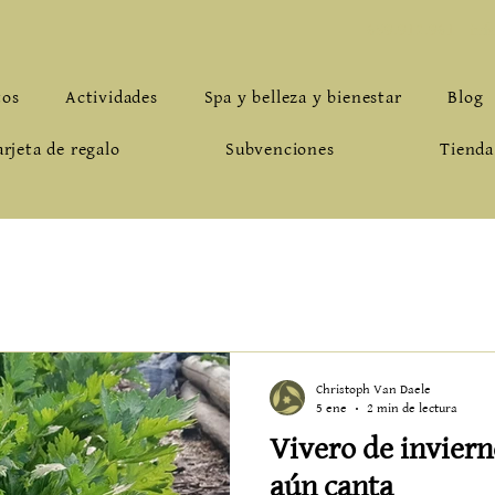
659.912.961
-
inf
tos
Actividades
Spa y belleza y bienestar
Blog
arjeta de regalo
Subvenciones
Tienda
Christoph Van Daele
5 ene
2 min de lectura
Vivero de inviern
aún canta