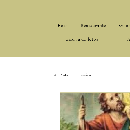
Hotel
Restaurante
Even
Galeria de fotos
T
All Posts
musica