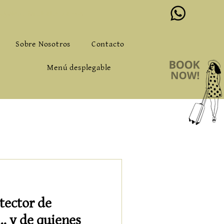
o@alqueriadeloslentos.com
Sobre Nosotros
Contacto
Menú desplegable
otector de
… y de quienes