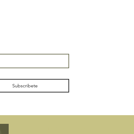
Subscribete
​Licencia de turismo
N °: CR/GR/00074