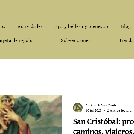
659.912.961
-
inf
tos
Actividades
Spa y belleza y bienestar
Blog
arjeta de regalo
Subvenciones
Tienda
Christoph Van Daele
10 jul 2025
2 min de lectura
San Cristóbal: pr
caminos, viajeros