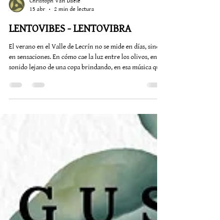
Christoph Van Daele
15 abr
2 min de lectura
LENTOVIBES - LENTOVIBRA
El verano en el Valle de Lecrín no se mide en días, sino
en sensaciones. En cómo cae la luz entre los olivos, en el
sonido lejano de una copa brindando, en esa música que
aparece justo cuando el calor empieza a aflojar. En
Alquería de los Lentos, Lentovibes no es una
programación. Es una atmósfera que se repite, se
transforma y siempre vuelve. Cada viernes y sábado por
la noche, el jardín y la terraza se convierten en un
pequeño escenario donde cada artista trae su propio
mun