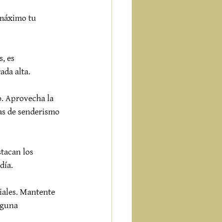
 máximo tu 
, es 
da alta.

o. Aprovecha la 
as de senderismo 
tacan los 
ía.

iales. Mantente 
nguna 