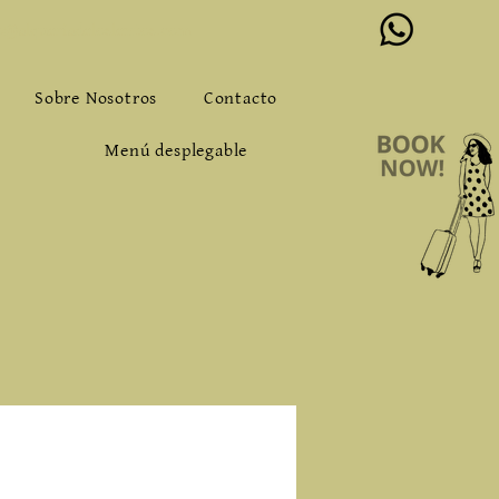
o@alqueriadeloslentos.com
Sobre Nosotros
Contacto
Menú desplegable