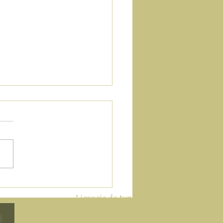
an diferente para las
es de veranos
​Licencia de turismo
N °: CR/GR/00074