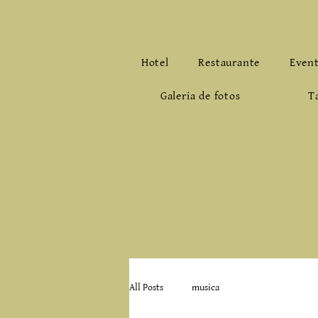
Hotel
Restaurante
Even
Galeria de fotos
T
All Posts
musica