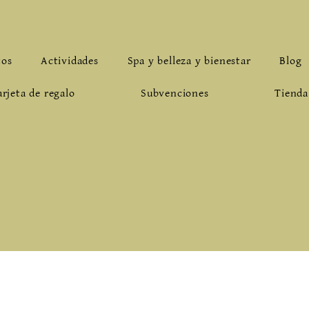
659.912.961
-
inf
tos
Actividades
Spa y belleza y bienestar
Blog
arjeta de regalo
Subvenciones
Tienda