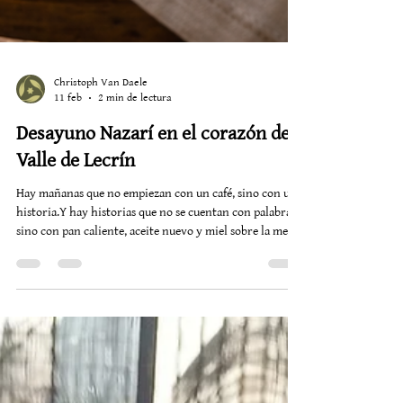
Christoph Van Daele
11 feb
2 min de lectura
Desayuno Nazarí en el corazón del
Valle de Lecrín
Hay mañanas que no empiezan con un café, sino con una
historia.Y hay historias que no se cuentan con palabras,
sino con pan caliente, aceite nuevo y miel sobre la mesa.
En el Valle de Lecrín nace una propuesta que mira al
pasado para proyectarse hacia el futuro: el Desayuno
Nazarí. Una iniciativa que recupera la herencia
gastronómica andalusí y la convierte en experiencia
contemporánea, posicionando nuestra tierra dentro de
la Ruta de Boabdil y del legado cultural que aún res