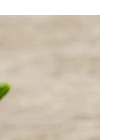
Cuando el valle baja el ritmo y el aire se vuelve más
nítido, nuestro vivero entra en una estación diferente.
No es un tiempo de silencio. Es un tiempo de susurros. La
naturaleza habla más bajito, pero sigue trabajando con
la paciencia de quien sabe que todo tiene su momento. El
invierno no es escasez. Es delicadeza.Y nuestras verduras
de invierno son la mejor prueba. En los bancales, los
verdes se vuelven más profundos. Las coles rizadas
parecen pequeñas esculturas creadas p