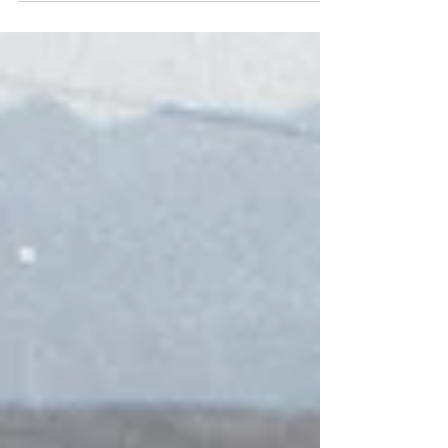
susurra agua, o de un suelo cansado que pide volver a
respirar. Por eso estamos muy felices de formar parte del
proyecto europeo SOILCRATES dentro de la iniciativa
Granada Tierra Viva Living Lab. Este proyecto reúne
agricultores, investigadores, universidades y pequeñas
iniciativas rurales que quieren explora