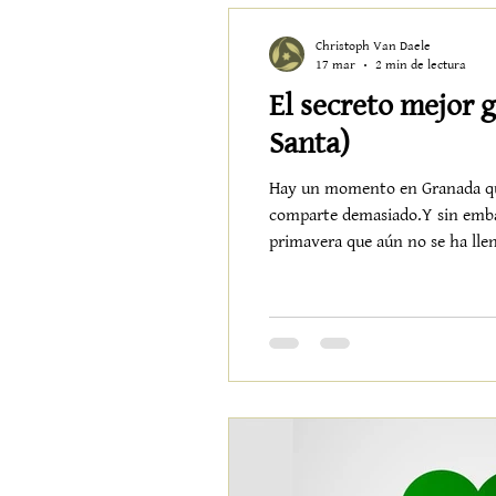
Christoph Van Daele
17 mar
2 min de lectura
El secreto mejor
Santa)
Hay un momento en Granada que 
comparte demasiado.Y sin embar
primavera que aún no se ha llena
empezar. Y tú puedes llegar ante