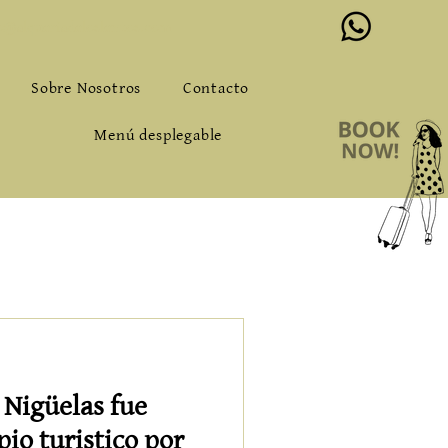
o@alqueriadeloslentos.com
Sobre Nosotros
Contacto
Menú desplegable
 Nigüelas fue
io turistico por