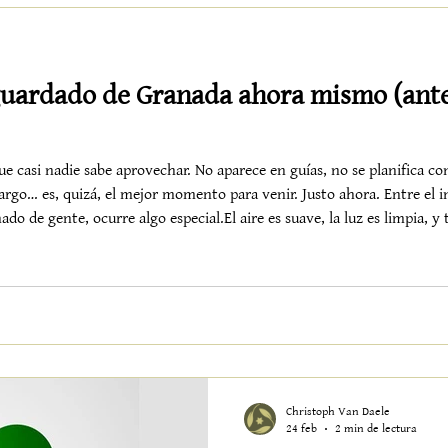
Semana Santa en Granada y el V
 guardado de Granada ahora mismo (ant
casi nadie sabe aprovechar. No aparece en guías, no se planifica co
go… es, quizá, el mejor momento para venir. Justo ahora. Entre el in
do de gente, ocurre algo especial.El aire es suave, la luz es limpia, y
s que los demás. Esquiar por la mañana, respirar el sur por la t
Christoph Van Daele
24 feb
2 min de lectura