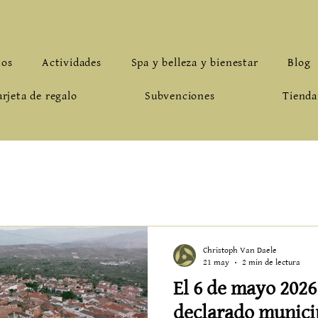
659.912.961
-
inf
tos
Actividades
Spa y belleza y bienestar
Blog
arjeta de regalo
Subvenciones
Tienda
Christoph Van Daele
21 may
2 min de lectura
El 6 de mayo 2026
declarado municip