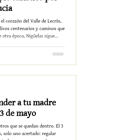
ucia
el corazón del Valle de Lecrín,
olivos centenarios y caminos que
 otra época, Nigüelas sigue
odelo de turismo más
o. La declaración de Municipio
imiento administrativo. Es,
 identidad. Una forma de decir
 ha sabido crecer sin perder su
nder a tu madre
 3 de mayo
tros que se quedan dentro. El 3
, solo uno acertado: regalar