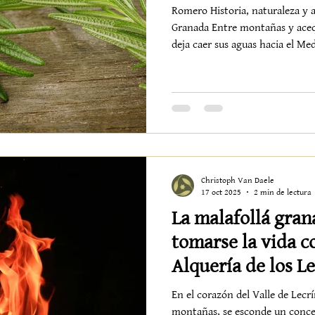
Romero Historia, naturaleza y 
Granada Entre montañas y aceq
deja caer sus aguas hacia el Med
de Lecrín , uno de los rincone
lugar donde el tiempo parece d
su nombre —“Lecrín”— sigue su
perfuman el aire con misterio.
Durante siglos, se creyó que la palabra Le
iql
Christoph Van Daele
17 oct 2025
2 min de lectura
La malafollá gran
tomarse la vida c
Alquería de los L
En el corazón del Valle de Lecrí
montañas, se esconde un conc