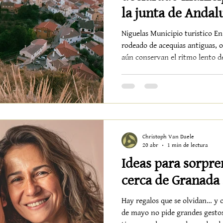
la junta de Andal
Niguelas Municipio turistico En 
rodeado de acequias antiguas, 
aún conservan el ritmo lento de
dando pasos firmes hacia un m
consciente, sostenible y human
Turístico no es solo un reconoc
sobre todo, una declaración de
que este pequeño pueblo blanco
e
Christoph Van Daele
20 abr
1 min de lectura
Ideas para sorpre
cerca de Granada
Hay regalos que se olvidan… y o
de mayo no pide grandes gestos