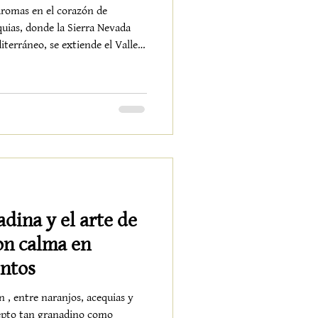
aromas en el corazón de
uias, donde la Sierra Nevada
iterráneo, se extiende el Valle
s más auténticos de Granada .Un
etenerse, y donde el origen de
surrando historias que
 Un valle con memoria andalusí
crín venía del árabe
adina y el arte de
on calma en
entos
n , entre naranjos, acequias y
epto tan granadino como