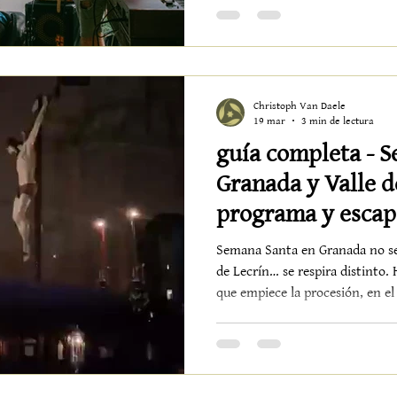
escenario donde cada artista t
Christoph Van Daele
19 mar
3 min de lectura
guía completa - 
Granada y Valle de 
programa y escap
Alquería de los L
Semana Santa en Granada no se e
de Lecrín… se respira distinto
que empiece la procesión, en el 
un poco más. Las calles se llen
profundas, de un silencio que no
historia. Si estás pensando en 
Santa, aquí no vienes solo a ver