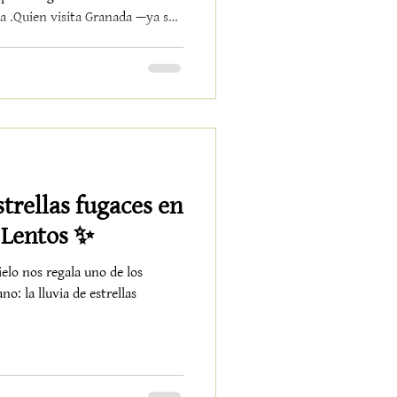
uien visita Granada —ya sea
o rincones rurales como Nigüelas
n esa chispa irónica, esa mezcla
ida que define a los
de los Lentos , ese espíritu se
os muros centenarios del an
strellas fugaces en
s Lentos ✨
cielo nos regala uno de los
o: la lluvia de estrellas