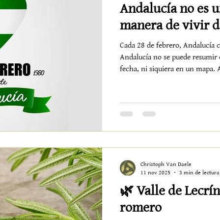
Andalucía no es u
manera de vivir d
Cada 28 de febrero, Andalucía c
Andalucía no se puede resumir 
fecha, ni siquiera en un mapa. 
el tiempo. Una forma de habit
presencia, más verdad. Andalucí
sobre los olivos al final del día
conversación que no tiene prisa
en el pan compartido, en la tie
Christoph Van Daele
11 nov 2025
3 min de lectura
🌿 Valle de Lecrín:
romero