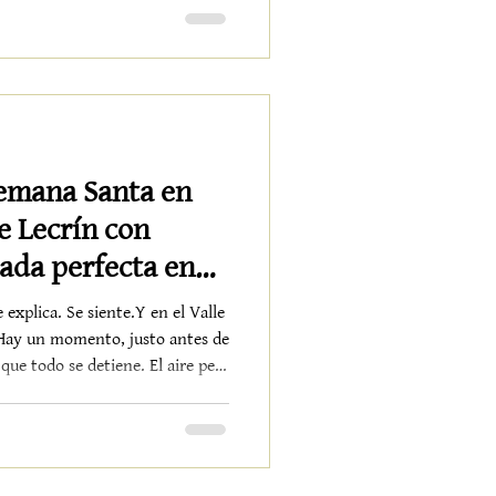
rae su propio mun
Semana Santa en
Lecrín con
ada perfecta en
entos
xplica. Se siente.Y en el Valle
. Hay un momento, justo antes de
que todo se detiene. El aire pesa
an de pasos lentos, de miradas
 es vacío, sino lleno de
escapar unos días esta Semana
. Vienes a vivir. Qué hacer en