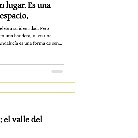
n lugar. Es una
espacio.
elebra su identidad. Pero
en una bandera, ni en una
Andalucía es una forma de sentir
ar el mundo con más pausa, más
a está en la luz dorada que cae
. En el sonido lejano de una
. En el aceite recién prensado,
rra que no solo produce,
 el valle del