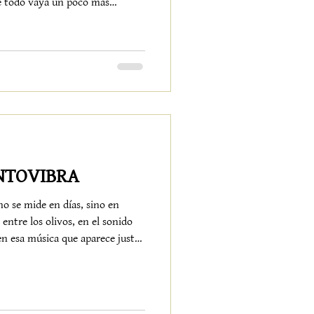
e todo vaya un poco más
el corazón del Valle de Lecrín,
erte en ese escenario donde
entido. No por exceso, sino por
ealmente funcionan: Bono de
cerrar los ojos y dejar que algu
ENTOVIBRA
no se mide en días, sino en
entre los olivos, en el sonido
en esa música que aparece justo
r. En Alquería de los Lentos,
ción. Es una atmósfera que se
 vuelve. Cada viernes y sábado
rraza se convierten en un pequeño