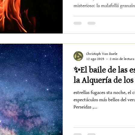
misterioso: la malafollá granaína .Q
la ciudad, sus pueblos blancos 
— tarde o temprano se cruza co
de humor seco y ternura escond
granadinos. Y aquí, en Alquería 
respira en cada rincón: entre l
Christoph Van Daele
12 ago 2025
2 min de lectura
✨El baile de las e
la Alquería de lo
estrellas fugaces sta noche, el 
espectáculos más bellos del veran
Perseidas ,...