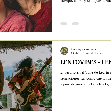
tiempo, calma y un lugar dond
despacio. Cerca de Granada, en 
Alquería de los Lentos se convi
sorprender a una madre tiene s
intención. Algunas ideas que r
masaje Un momento para soltar, 
Christoph Van Daele
15 abr
2 min de lectura
LENTOVIBES - L
El verano en el Valle de Lecrín 
sensaciones. En cómo cae la luz 
lejano de una copa brindando, 
cuando el calor empieza a afloja
Lentovibes no es una programa
repite, se transforma y siempre
por la noche, el jardín y la te