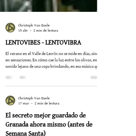
Christoph Van Daele
15 abr
2 min de lectura
LENTOVIBES - LENTOVIBRA
El verano en el Valle de Lecrín no se mide en días, sino
en sensaciones. En cómo cae la luz entre los olivos, en el
sonido lejano de una copa brindando, en esa música que
aparece justo cuando el calor empieza a aflojar. En
Alquería de los Lentos, Lentovibes no es una
programación. Es una atmósfera que se repite, se
transforma y siempre vuelve. Cada viernes y sábado por
la noche, el jardín y la terraza se convierten en un
Christoph Van Daele
17 mar
2 min de lectura
pequeño escenario donde cada artista trae su propio