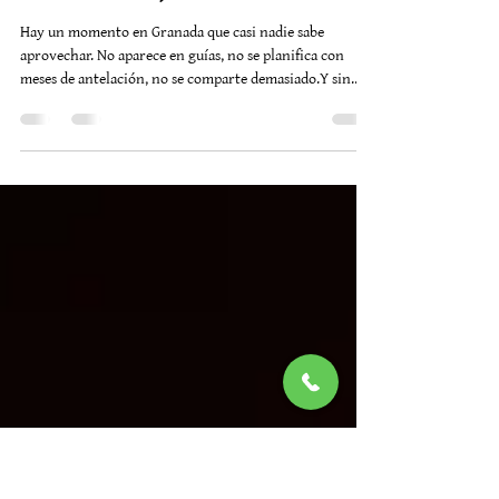
mun
El secreto mejor guardado de
Granada ahora mismo (antes de
Semana Santa)
Hay un momento en Granada que casi nadie sabe
aprovechar. No aparece en guías, no se planifica con
meses de antelación, no se comparte demasiado.Y sin
embargo… es, quizá, el mejor momento para venir. Justo
ahora. Entre el invierno que se despide y la primavera
que aún no se ha llenado de gente, ocurre algo
especial.El aire es suave, la luz es limpia, y todo parece
estar a punto de empezar. Y tú puedes llegar antes que los
demás. Esquiar por la mañana, respirar el sur por la t