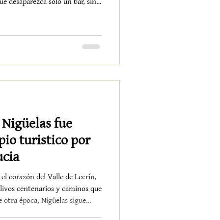
e desaparezca solo un bar, sino
lugares donde el tiempo parecía
 tomando una cerveza fría y una
ntico, imperfecto y humano, de
 tipico primera de tortillas con
tocina y un pim
 Nigüelas fue
io turistico por
ucia
el corazón del Valle de Lecrín,
olivos centenarios y caminos que
 otra época, Nigüelas sigue
odelo de turismo más