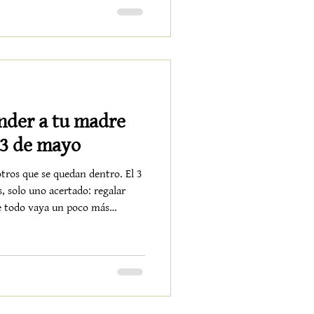
o. La declaración de Municipio
imiento administrativo. Es,
 identidad. Una forma de decir
 ha sabido crecer sin perder su
nder a tu madre
 3 de mayo
tros que se quedan dentro. El 3
, solo uno acertado: regalar
e todo vaya un poco más
el corazón del Valle de Lecrín,
erte en ese escenario donde
entido. No por exceso, sino por
ealmente funcionan: Bono de
cerrar los ojos y dejar que algu