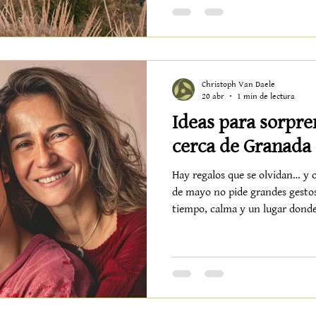
consciente, sostenible y human
Turístico no es solo un reconoc
sobre todo, una declaración de
que este pequeño pueblo blanco
e
Christoph Van Daele
20 abr
1 min de lectura
Ideas para sorpre
cerca de Granada
Hay regalos que se olvidan… y o
de mayo no pide grandes gestos
tiempo, calma y un lugar dond
despacio. Cerca de Granada, en 
Alquería de los Lentos se convi
sorprender a una madre tiene s
intención. Algunas ideas que r
masaje Un momento para soltar, 