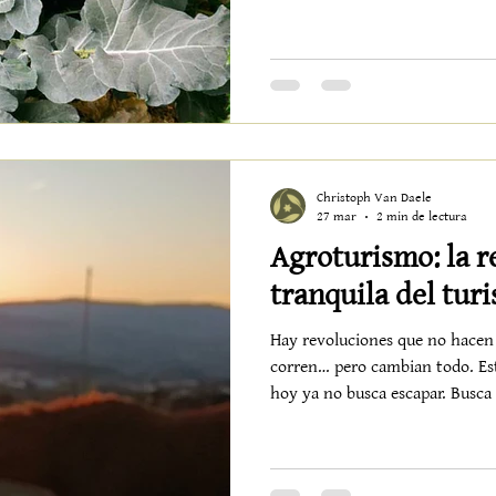
nuestro vivero, la vida no hac
TAMBIÉN TIENE SABOR Mientra
campo duerme, aquí sucede justo lo cont
en silencio. Y nos regala una d
año. Brócoli fuerte, verde, casi escultórico Puerros elegantes,
creci
Christoph Van Daele
27 mar
2 min de lectura
Agroturismo: la r
tranquila del tur
Hay revoluciones que no hacen r
corren… pero cambian todo. Esta es una 
hoy ya no busca escapar. Busca v
lo que tiene sentido. Y así, casi sin darnos cuenta, el turismo
ha empezado a transformarse. 
menos artificio. Más verdad. Vo