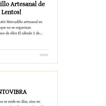
llo Artesanal de
 Lentos!
latir Mercadillo artesanal en
 que no se organizan
no de ellos El sábado 2 de
evo de vidade manos que
e esa energía difícil de explicar
nael jardín se transforma en un
ta artesanos desplegando
jidos, ilustraciones, joyas,
ENTOVIBRA
no se mide en días, sino en