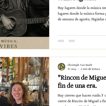
Hay lugares donde la música s
lugares donde la música forma p
de semana de agosto, Nigüelas s
Durante dos noches consecutiva
propuesta cultural excepcional 
festival internacional con el am
cenas al aire libre en Alquería
abre las noches de verano El p
Christoph Van Daele
31 may
2 min de lectura
"Rincon de Miguel
fin de una era.
Hay cierres que hacen ruido.Y o
cierre de Rincón de Miguel a fi