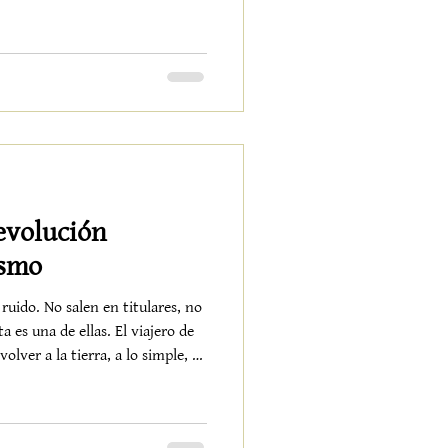
e ruido. Crece. EL INVIERNO
s muchos piensan que el
rario.La tierra trabaja
e las estaciones más honestas del
evolución
ismo
uido. No salen en titulares, no
de ellas. El viajero de
olver a la tierra, a lo simple, a
Menos ciudad, menos prisa,
lver a lo esencial En Alquería de