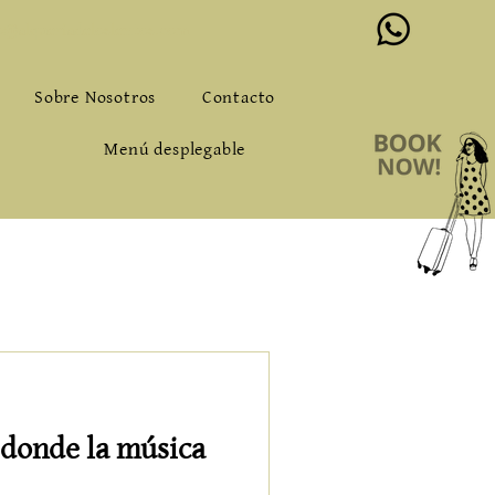
o@alqueriadeloslentos.com
Sobre Nosotros
Contacto
Menú desplegable
 donde la música