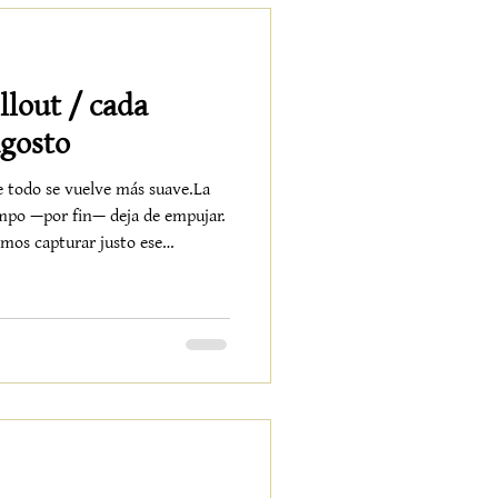
llout / cada
agosto
 todo se vuelve más suave.La
iempo —por fin— deja de empujar.
emos capturar justo ese
eso nacen nuestros jueves de
 jardín, donde la música se
s sonidos tipo Café del Mar,
aer del sol. Frente a la
sillas blancas se convierten en pe