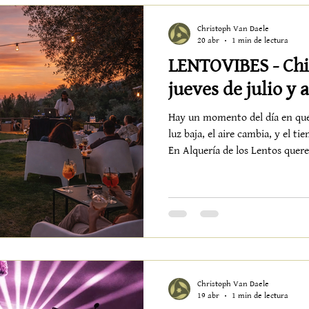
Christoph Van Daele
20 abr
1 min de lectura
LENTOVIBES - Chi
jueves de julio y 
Hay un momento del día en que
luz baja, el aire cambia, y el t
En Alquería de los Lentos quer
instante.Y darle un ritmo. Por 
atardecer: sesiones con DJ en el
desliza entre el deep house y lo
acompañando —sin invadir— el c
biblioteca, sobre el césped, las 
Christoph Van Daele
19 abr
1 min de lectura