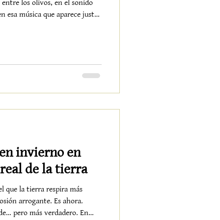
entre los olivos, en el sonido
en esa música que aparece justo
r. En Alquería de los Lentos,
ción. Es una atmósfera que se
 vuelve. Cada viernes y sábado
rraza se convierten en un pequeño
rae su propio mun
en invierno en
real de la tierra
 que la tierra respira más
de… pero más verdadero. En