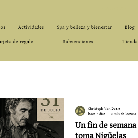
659.912.961
-
inf
tos
Actividades
Spa y belleza y bienestar
Blog
arjeta de regalo
Subvenciones
Tienda
Christoph Van Daele
hace 7 días
2 min de lectura
Un fin de semana
toma Nigüelas