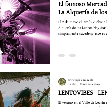
El famoso Mercadi
La Alquería de los
El 2 de mayo el jardín vuelve a 
Alquería de los Lentos Hay días
simplemente sucedeny este es u
mayola Alquería se llena de nu
creande historias que se cruzand
y fácil de sentir Desde la maña
pequeño universomás de cuaren
belleza en forma de cerámica, te
objetos con
Christoph Van Daele
15 abr
2 min de lectura
LENTOVIBES - L
El verano en el Valle de Lecrín 