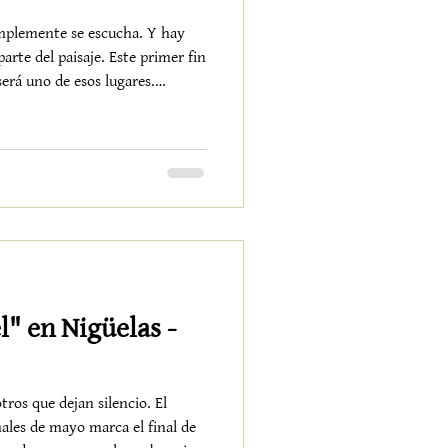
implemente se escucha. Y hay
arte del paisaje. Este primer fin
erá uno de esos lugares.
s, el pueblo ofrecerá una
que une la música clásica de un
biente íntimo y relajado de las
 de los Lentos. El XXII FIAPMSE
restigioso XXII FIAPMSE F
" en Nigüelas -
tros que dejan silencio. El
nales de mayo marca el final de