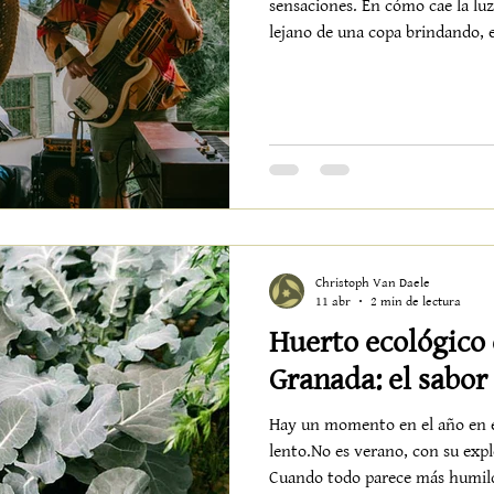
sensaciones. En cómo cae la luz 
lejano de una copa brindando, 
cuando el calor empieza a afloja
Lentovibes no es una programa
repite, se transforma y siempre
por la noche, el jardín y la te
escenario donde cada artista t
Christoph Van Daele
11 abr
2 min de lectura
Huerto ecológico 
Granada: el sabor 
Hay un momento en el año en el
lento.No es verano, con su explosión arrogante. Es ahora.
Cuando todo parece más humil