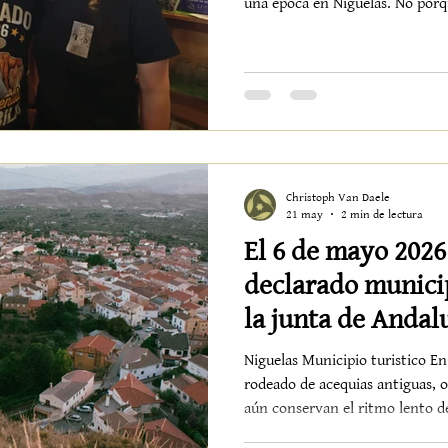
una época en Nigüelas. No porqu
porque desaparece uno de esos 
quedarse sentado en la terraza
tapa. Un sitio de pueblo, auté
los que ya casi no nacen. Con su
espinacas, de segundo pan con 
Christoph Van Daele
21 may
2 min de lectura
El 6 de mayo 2026
declarado municip
la junta de Andal
Niguelas Municipio turistico En 
rodeado de acequias antiguas, 
aún conservan el ritmo lento de
dando pasos firmes hacia un m