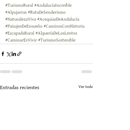
#TurismoRural
#AndalucíaIncreíble
#Alpujarras
#RutaDeSenderismo
#NaturalezaViva
#AcequiasDeAndalucía
#PaisajesDeEnsueño
#CaminosConHistoria
#EscapadaRural
#AlqueríaDeLosLentos
#CaminarEsVivir
#TurismoSostenible
Ver todo
Entradas recientes