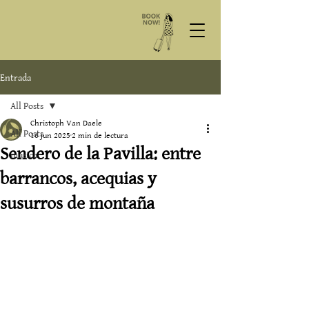
Entrada
All Posts
Christoph Van Daele
All Posts
16 jun 2025
2 min de lectura
Sendero de la Pavilla: entre
musica
barrancos, acequias y
susurros de montaña